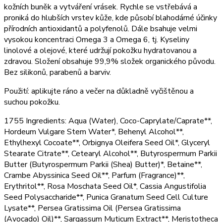
kožních buněk a vytváření vrásek. Rychle se vstřebává a
proniká do hlubších vrstev kůže, kde působí blahodárné účinky
přírodních antioxidantů a polyfenolů. Dále bsahuje velmi
vysokou koncentraci Omega 3 a Omega 6, tj. Kyseliny
linolové a olejové, které udržují pokožku hydratovanou a
zdravou. Složení obsahuje 99,9% složek organického původu.
Bez silikonů, parabenů a barviv.
Použití: aplikujte ráno a večer na důkladně vyčištěnou a
suchou pokožku.
1755 Ingredients: Aqua (Water), Coco-Caprylate/Caprate**,
Hordeum Vulgare Stem Water*, Behenyl Alcohol**,
Ethylhexyl Cocoate**, Orbignya Oleifera Seed Oil*, Glyceryl
Stearate Citrate**, Cetearyl Alcohol**, Butyrospermum Parkii
Butter (Butyrospermum Parkii (Shea) Butter)*, Betaine**,
Crambe Abyssinica Seed Oil**, Parfum (Fragrance)**,
Erythritol**, Rosa Moschata Seed Oil*, Cassia Angustifolia
Seed Polysaccharide**, Punica Granatum Seed Cell Culture
Lysate**, Persea Gratissima Oil (Persea Gratissima
(Avocado) Oil)**, Sargassum Muticum Extract**, Meristotheca