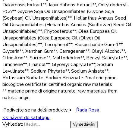
Dakarensis Extract**, Jania Rubens Extract**, Octyldodecyl-
PCA** Glycine Soja Oil Unsaponifiables (Glycine Soja
(Soybean) Oil Unsaponifiables)**, Helianthus Annuus Seed
Oil Unsaponifiables (Helianthus Annuus (Sunflower) Seed Oil
Unsaponifiables)**, Phytosterols**, Olea Europaea Oil
Unsaponifiables (Olea Europaea Oil (Olive) Oil
Unsaponifiables)**, Tocopherol**, Biosaccharide Gum-1**,
Glycerin**, Xanthan Gum**, Carrageenan**, Oleyl Alcohol**,
Citric Acid**, Sucrose**, Maltodextrin**, Benzyl Salicylate**,
Limonene**, Linalool**, Glyceryl Caprylate**, Sodium
Levulinate**, Sodium Phytate**, Sodium Anisate**,
Potassium Sorbate, Sodium Benzoate. *materie prime
biologiche certificate; certified organic raw materials
** materie prime di origine naturale; raw materials from
natural origin
Podívejte se na další produkty:
Řada Rosa
<< návrat do katalogu
Vyhledat: