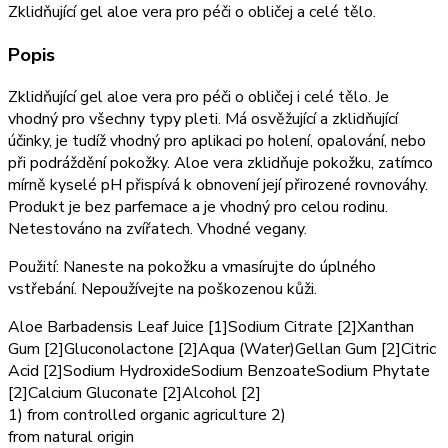
Zklidňující gel aloe vera pro péči o obličej a celé tělo.
Popis
Zklidňující gel aloe vera pro péči o obličej i celé tělo. Je
vhodný pro všechny typy pleti. Má osvěžující a zklidňující
účinky, je tudíž vhodný pro aplikaci po holení, opalování, nebo
při podráždění pokožky. Aloe vera zklidňuje pokožku, zatímco
mírně kyselé pH přispívá k obnovení její přirozené rovnováhy.
Produkt je bez parfemace a je vhodný pro celou rodinu.
Netestováno na zvířatech. Vhodné vegany.
Použití: Naneste na pokožku a vmasírujte do úplného
vstřebání. Nepoužívejte na poškozenou kůži.
Aloe Barbadensis Leaf Juice [1]Sodium Citrate [2]Xanthan
Gum [2]Gluconolactone [2]Aqua (Water)Gellan Gum [2]Citric
Acid [2]Sodium HydroxideSodium BenzoateSodium Phytate
[2]Calcium Gluconate [2]Alcohol [2]
1) from controlled organic agriculture 2)
from natural origin