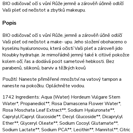
BIO odličovač očí s vůní Růže jemně a zárověň účinně odlíčí
Vaši pleť od nečistot a zbytků makeupu.
Popis
BIO odličovač očí s vůní Růže, jemně a zárověň účině odlíčí
Vaši pleť od nečistot a make- upu. Jeho složení obohaceno o
kyselinu hyaluronovou, která očistí Vaši pleť a zároveň jido
hloubky hydratuje. Je mimořádně jemný také k citlivé pokožce
kolem očí, řas a dodává pocit sametové hebkosti. Bez
parabenů, silikonů, barviv a těžkých kovů
Použití: Naneste přiměřené množství na vatový tampon a
naneste na pokožku. Opláchněte vodou.
1742 Ingredients: Aqua (Water) Hordeum Vulgare Stem
Water*, Propanediol**, Rosa Damascena Flower Water*,
Rosa Moschata Leaf Extract**, Sodium Hyaluronate**,
Caprylyl/Capryl Glucoside**, Decyl Glucoside**, Dicaprylyl
Ether**, Glyceryl Oleate**, Sodium Cocoyl Glutamate**,
Sodium Lactate**, Sodium PCA**, Lecithin**, Mannitol**, Citric