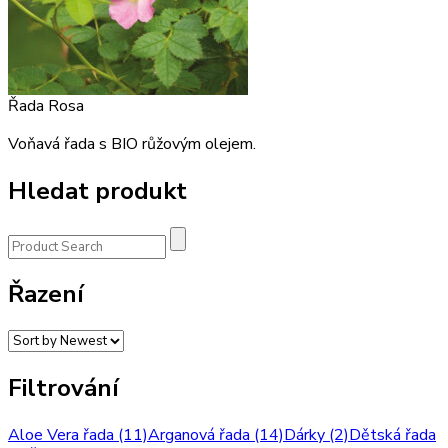
Řada Rosa
Voňavá řada s BIO růžovým olejem.
Hledat produkt
Řazení
Filtrování
Aloe Vera řada
(11)
Arganová řada
(14)
Dárky
(2)
Dětská řada